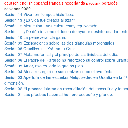
deutsch
english
español
français
nederlands
русский
portugês
sesiones 2022
Sesión 14 Viven en tiempos históricos.
Sesión 13 ¿La vida fue creada al azar?
Sesión 12 Mea culpa, mea culpa, estoy equivocado.
Sesión 11 ¿De dónde viene el deseo de ayudar desinteresadament
Sesión 10 La perseverancia gana.
Sesión 09 Explicaciones sobre las dos glándulas morontiales.
Sesión 08 Crucifica tu -¡Yo!- en tu Cruz.
Sesión 07 Mota morontial y el príncipe de las tinieblas del odio.
Sesión 06 El Padre del Paraíso ha reforzado su control sobre Uranti
Sesión 05 Amor, eso es todo lo que os pido.
Sesión 04 África resurgirá de sus cenizas como el ave fénix.
Sesión 03 Apertura de las escuelas Melquisedec en Urantia en la 4ª
dimensión.
Sesión 02 El proceso interno de reconciliación del masculino y feme
Sesión 01 Las pruebas hacen al hombre pequeño y grande.