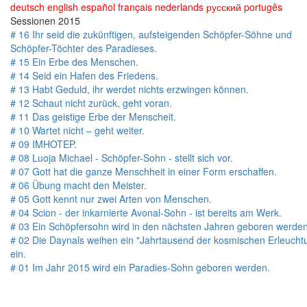
deutsch
english
español
français
nederlands
русский
portugês
Sessionen 2015
# 16 Ihr seid die zukünftigen, aufsteigenden Schöpfer-Söhne und
Schöpfer-Töchter des Paradieses.
# 15 Ein Erbe des Menschen.
# 14 Seid ein Hafen des Friedens.
# 13 Habt Geduld, ihr werdet nichts erzwingen können.
# 12 Schaut nicht zurück, geht voran.
# 11 Das geistige Erbe der Menscheit.
# 10 Wartet nicht – geht weiter.
# 09 IMHOTEP.
# 08 Luoja Michael - Schöpfer-Sohn - stellt sich vor.
# 07 Gott hat die ganze Menschheit in einer Form erschaffen.
# 06 Übung macht den Meister.
# 05 Gott kennt nur zwei Arten von Menschen.
# 04 Scion - der inkarnierte Avonal-Sohn - ist bereits am Werk.
# 03 Ein Schöpfersohn wird in den nächsten Jahren geboren werden
# 02 Die Daynals weihen ein "Jahrtausend der kosmischen Erleucht
ein.
# 01 Im Jahr 2015 wird ein Paradies-Sohn geboren werden.