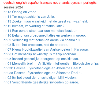
deutsch
english
español
français
nederlands
русский
portugês
sessies 2024
nr 15 Oorlog en vrede.
nr 14 Ter nagedachtenis van Julie.
nr 13 Zoeken naar waarheid met de geest van waarheid.
nr 12 Klimaat, verwarring of manipulatie?
nr 11 Een eerste stap naar een mondiaal bestuur.
nr 10 Belang van groepsmeditaties en werken in groep.
nr 09 Verbinding met hemel en aarde via chakra 10.
nr 08 Ik ben het probleem, niet de anderen.
nr 07 Nieuw Hoofdkwartier van Aartsengelen in Paraguay.
nr 06 Het menselijk bewustzijn is manipuleerbaar.
nr 05 Invloed geestelijke energieën op ons klimaat.
nr 04 Menselijk brein – Artificiële Intelligentie – Biologische chips.
nr 03b Deïsme, Fysicotheologie en Atheïsme Deel 2.
nr 03a Deïsme, Fysicotheologie en Atheïsme Deel 1.
nr 02 En het bloed der onschuldigen blijft vloeien.
nr 01 Verschillende geestelijke invloeden op aarde.