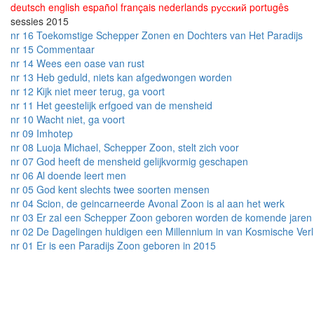
deutsch
english
español
français
nederlands
русский
portugês
sessies 2015
nr 16 Toekomstige Schepper Zonen en Dochters van Het Paradijs
nr 15 Commentaar
nr 14 Wees een oase van rust
nr 13 Heb geduld, niets kan afgedwongen worden
nr 12 Kijk niet meer terug, ga voort
nr 11 Het geestelijk erfgoed van de mensheid
nr 10 Wacht niet, ga voort
nr 09 Imhotep
nr 08 Luoja Michael, Schepper Zoon, stelt zich voor
nr 07 God heeft de mensheid gelijkvormig geschapen
nr 06 Al doende leert men
nr 05 God kent slechts twee soorten mensen
nr 04 Scion, de geincarneerde Avonal Zoon is al aan het werk
nr 03 Er zal een Schepper Zoon geboren worden de komende jaren
nr 02 De Dagelingen huldigen een Millennium in van Kosmische Verl
nr 01 Er is een Paradijs Zoon geboren in 2015